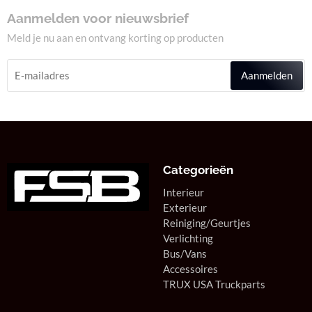
Aanmelden voor nieuwsbrief
Meld je nu aan en ontvang korting op producten
Aanmelden
Categorieën
Interieur
Exterieur
Reiniging/Geurtjes
Verlichting
Bus/Vans
Accessoires
TRUX USA Truckparts