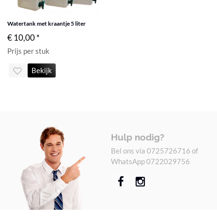
Watertank met kraantje 5 liter
€ 10,00 *
Prijs per stuk
Bekijk
Hulp nodig?
Bel ons via 0725726716 of
WhatsApp 0722029756