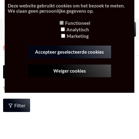
Deze website gebruikt cookies om het bezoek te meten.
We slaan geen persoonlijke gegevens op.
Functioneel
Analytisch
Marketing
Niet goed, geld terug
Altijd netjes verpakt
Accepteer geselecteerde cookies
Weiger cookies
Watertanks
Accessoires
Watertanks
Filter