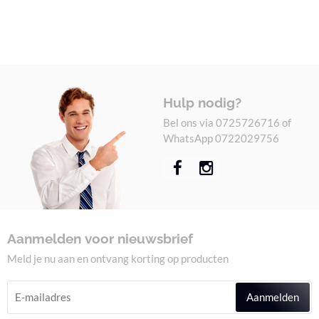
Hulp nodig?
Bel ons via 0725726716 of
WhatsApp 0722029756
Aanmelden voor nieuwsbrief
Meld je nu aan en ontvang korting op producten
Aanmelden